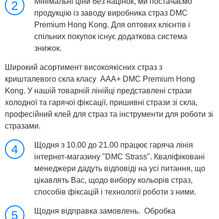
Мінімальні ціни без націнок, ми постачаємо
2
продукцію із заводу виробника страз DMC
Premium Hong Kong. Для оптових клієнтів і
спільних покупок існує додаткова система
знижок.
Широкий асортимент високоякісних страз з
кришталевого скла класу ААА+ DMC Premium Hong
Kong. У нашій товарній лінійці представлені стрази
холодної та гарячої фіксації, пришивні стрази зі скла,
професійний клей для страз та інструменти для роботи зі
стразами.
Щодня з 10.00 до 21.00 працює гаряча лінія
4
інтернет-магазину "DMC Strass". Кваліфіковані
менеджери дадуть відповіді на усі питання, що
цікавлять Вас, щодо вибору кольорів страз,
способів фіксацій і технології роботи з ними.
Щодня відправка замовлень. Обробка
5