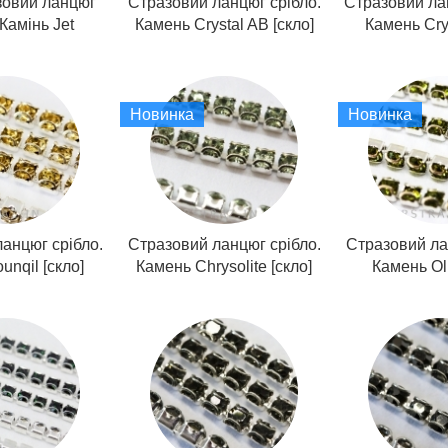
зовий ланцюг
Стразовий ланцюг срібло.
Стразовий лан
Камінь Jet
Камень Crystal AB [скло]
Камень Crys
Новинка
Новинка
анцюг срібло.
Стразовий ланцюг срібло.
Стразовий ла
unqil [скло]
Камень Chrysolite [скло]
Камень Oli