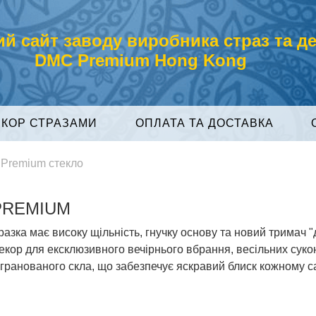
й сайт заводу виробника страз та д
DMC Premium Hong Kong
ЕКОР СТРАЗАМИ
ОПЛАТА ТА ДОСТАВКА
 Premium стекло
PREMIUM
ка має високу щільність, гнучку основу та новий тримач "ду
екор для ексклюзивного вечірнього вбрання, весільних суко
з гранованого скла, що забезпечує яскравий блиск кожному