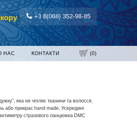
+3 8(068) 352-98-85
екору
О НАС
КОНТАКТИ
(
0
)
жку", яка не чіпляє тканини та волосся.
нь або прикрас hand made. Усередині
 сантиметру стразового ланцюжка DMC