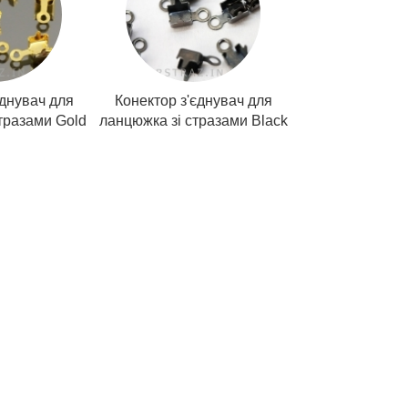
єднувач для
Конектор з'єднувач для
тразами Gold
ланцюжка зі стразами Black
ь купить Украина, стразовая цепь купить
вая тесьма купить Днепропетровск, стразовая тесьма
азами купить, тесьма со стразами купить Украина, тесьма
со стразами Днепропетровск