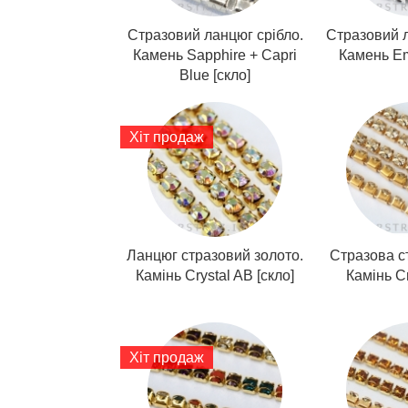
Стразовий ланцюг срібло.
Стразовий л
Камень Sapphire + Capri
Камень Em
Blue [скло]
Хіт продаж
Ланцюг стразовий золото.
Стразова ст
Камінь Crystal AB [скло]
Камінь Cr
Хіт продаж