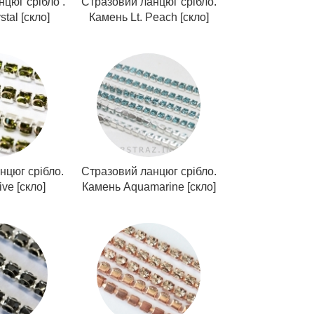
цюг срібло .
Стразовий ланцюг срібло.
tal [скло]
Камень Lt. Peach [скло]
нцюг срібло.
Стразовий ланцюг срібло.
ve [скло]
Камень Aquamarine [скло]