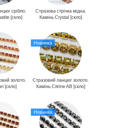
нцюг срібло.
Стразова стрічка мідна.
tite [скло]
Камінь Crystal [скло]
Новинка
овий золото.
Стразовий ланцюг золото.
n [скло]
Камінь Citrine AB [скло]
Новинка