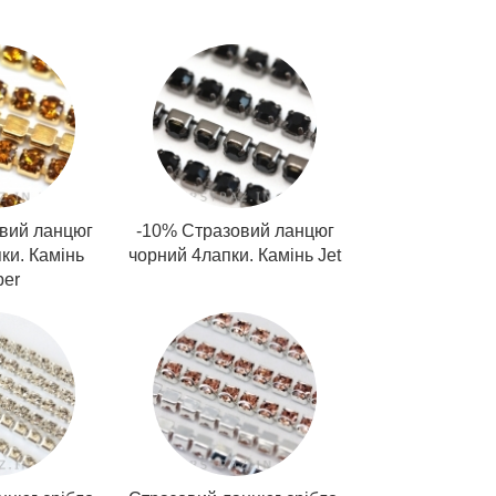
вий ланцюг
-10% Стразовий ланцюг
ки. Камінь
чорний 4лапки. Камінь Jet
er