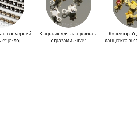
анцюг чорний.
Кінцевик для ланцюжка зі
Конектор з'
Jet [скло]
стразами Silver
ланцюжка зі с
Украина, стразовая цепь Днепропетровск, стразовая цепь Киев, стразовая цеп
я тесьма, стразовая тесьма купить, стразовая тесьма купить Украина, стразо
а киев, стразовая тесьма Днепропетровск, тесьма со стразами, тесьма со стр
 купить киев, тесьма со стразами Украина, тесьма со стразами киев, тесьма 