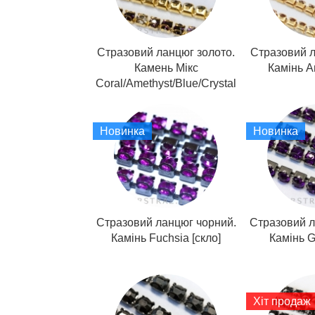
Стразовий ланцюг золото.
Стразовий л
Камень Мікс
Камінь A
Coral/Amethyst/Blue/Crystal
[скло]
Новинка
Новинка
Стразовий ланцюг чорний.
Стразовий л
Камінь Fuchsia [скло]
Камінь G
Хіт продаж