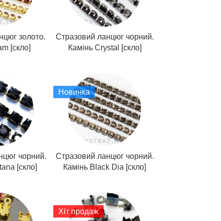
нцюг золото.
Стразовий ланцюг чорний.
am [скло]
Камінь Crystal [скло]
Новинка
нцюг чорний.
Стразовий ланцюг чорний.
ana [скло]
Камінь Black Dia [скло]
Хіт продаж