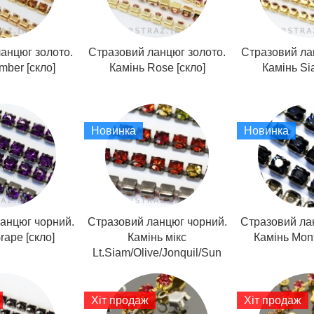
анцюг золото.
Стразовий ланцюг золото.
Стразовий ла
mber [скло]
Камінь Rose [скло]
Камінь Si
Новинка
Новинка
анцюг чорний.
Стразовий ланцюг чорний.
Стразовий ла
rape [скло]
Камінь мікс
Камінь Mont
Lt.Siam/Olive/Jonquil/Sun
[скло]
Хіт продаж
Хіт продаж