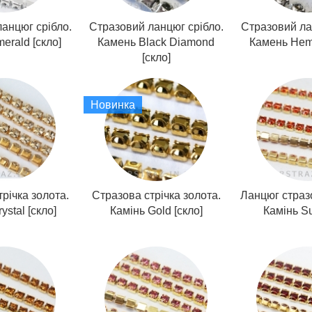
анцюг срібло.
Стразовий ланцюг срібло.
Стразовий ла
erald [скло]
Камень Black Diamond
Камень Hema
[скло]
Новинка
річка золота.
Стразова стрічка золота.
Ланцюг страз
ystal [скло]
Камінь Gold [скло]
Камінь Su