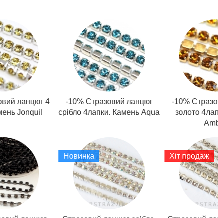
овий ланцюг 4
-10% Стразовий ланцюг
-10% Стразо
мень Jonquil
срібло 4лапки. Камень Aqua
золото 4лап
Amb
Новинка
Хіт продаж