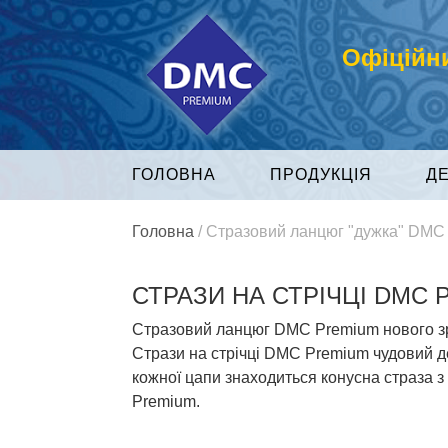
Офіційни
ГОЛОВНА
ПРОДУКЦІЯ
Д
Головна
/
Стразовий ланцюг "дужка" DMC
СТРАЗИ НА СТРІЧЦІ DMC 
Стразовий ланцюг DMC Premium нового зраз
Стрази на стрічці DMC Premium чудовий д
кожної цапи знаходиться конусна страза 
Premium.