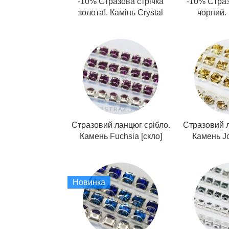
-10% Стразова стрічка
-10% Стра
золота!. Камінь Crystal
чорний. 
Стразовий ланцюг срібло.
Стразовий л
Камень Fuchsia [скло]
Камень Jo
Новинка