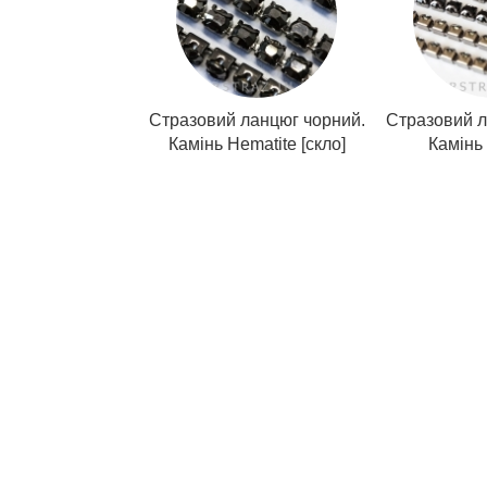
Стразовий ланцюг чорний.
Стразовий л
Камінь Hematite [скло]
Камінь 
стразовая цепь, стразовая цепь купить, стразовая цепь 
Днепропетровск, , стразовая цепь купить киев, стразова
купить Киев, стразовая тесьма Украина, стразовая тесьм
со стразами купить Днепропетровск, тесьма со стразами