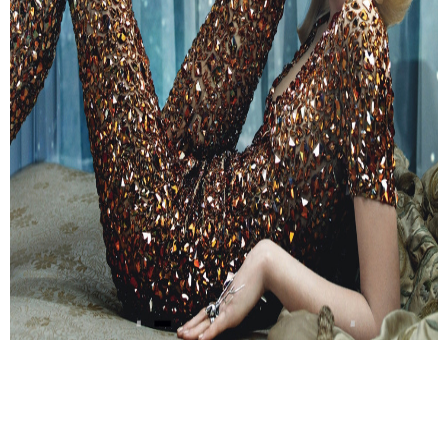
Купить стразы киев, купить стразы киев мир страз, купить стразы киев
магазин, купить стразы киев магазин мир страз, купить стразы киев
недорого, купить стразы сваровски киев, стразы, swarovski, DMC, Crystal