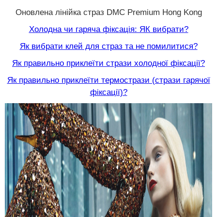
Оновлена лінійка страз DMC Premium Hong Kong
Холодна чи гаряча фіксація: ЯК вибрати?
Як вибрати клей для страз та не помилитися?
Як правильно приклеїти стрази холодної фіксації?
Як правильно приклеїти термострази (стрази гарячої
фіксації)?